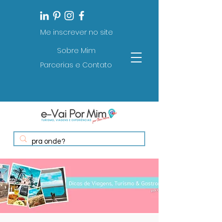
Me inscrever no site
Sobre Mim
Parcerias e Contato