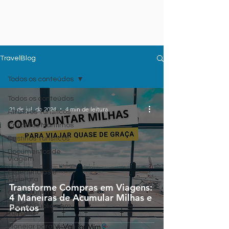
TravelBlog
Todos os conteúdos
Todos os conteúdos
21 de jul. de 2024
4 min de leitura
Atrativos Turísticos
Cruzeiros Marítimos
Destinos Turísticos
Documentos de
Viagem
Experiências e
Aventura
Transforme Compras em Viagens:
Gastroturismo
4 Maneiras de Acumular Milhas e
Pontos
Gestão Pública em
Turismo
Planejar para Viajar