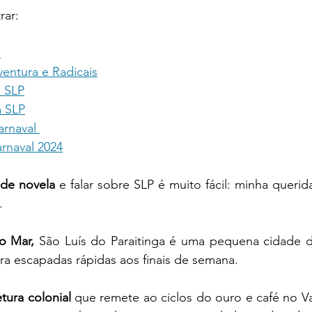
 do Futuro
Turismologo
Internacional
rar:
 
máticos
ventura e Radicais
m SLP
 SLP
arnaval 
rnaval 2024
 de novela
 e falar sobre SLP é muito fácil: minha querid
. 
o Mar, 
São Luís do Paraitinga é uma pequena cidade do
ra escapadas rápidas aos finais de semana.
etura colonial
 que remete ao ciclos do ouro e café no Val