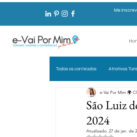
Me inscrev
Ho
Todos os conteúdos
Atrativos Turí
e-Vai Por Mim 🌍 Cl
Documentos de Viagem
Exp
São Luiz d
2024
Gestão Pública em Turismo
Atualizado:
27 de jan. de 
Avaliado com NaN 