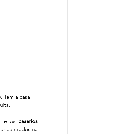
. Tem a casa 
ita. 
r e os 
casarios 
oncentrados na 