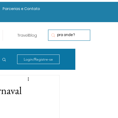
Parcerias e Contato
TravelBlog
Login/Registre-se
rnaval