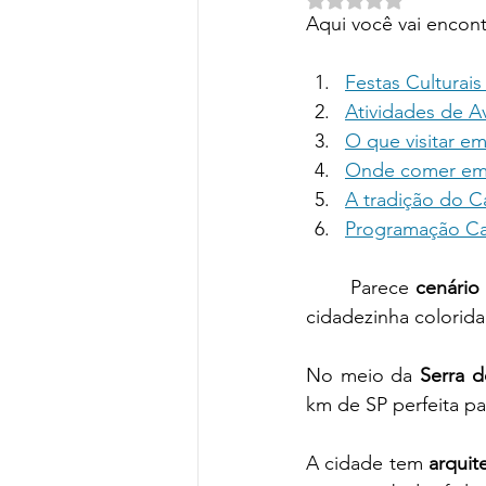
Turismo de Sol e Mar
Turismo
Aqui você vai encont
Festas Culturais
Hotéis e Resort
Parques Te
Atividades de A
O que visitar e
Onde comer em
A tradição do C
Programação Ca
	Parece 
cenário
cidadezinha colorida
No meio da 
Serra d
km de SP perfeita pa
A cidade tem 
arquit