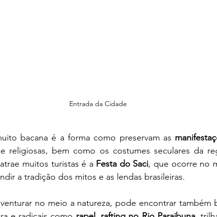
Entrada da Cidade 
 muito bacana é a forma como preservam as 
manifestaç
s e religiosas, bem como os costumes seculares da reg
atrae muitos turistas é a 
Festa do Saci
, que ocorre no 
dir a tradição dos mitos e as lendas brasileiras.
venturar no meio a natureza, pode encontrar também 
ra e radicais como 
rapel, rafting no Rio Paraibuna, 
tril