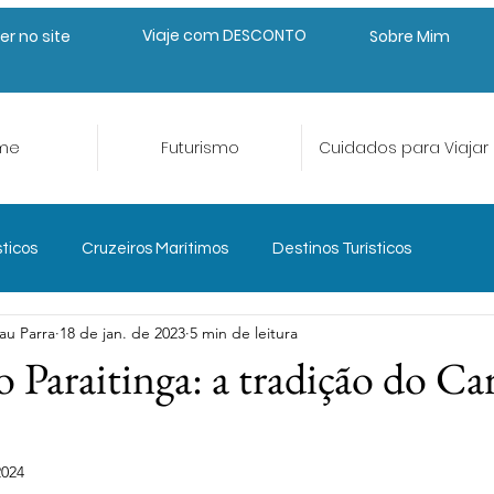
Viaje com DESCONTO
er no site
Sobre Mim
me
Futurismo
Cuidados para Viajar
sticos
Cruzeiros Marítimos
Destinos Turísticos
au Parra
18 de jan. de 2023
5 min de leitura
eriências e Aventura
Gastroturismo
o Paraitinga: a tradição do Ca
Planejar para Viajar
Seguro Viagem
Trade Turístico
2024
de 5 estrelas.