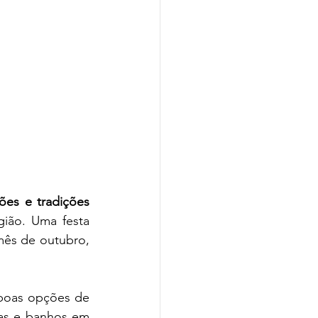
ões e tradições 
ião. Uma festa 
mês de outubro, 
boas opções de 
has e banhos em 