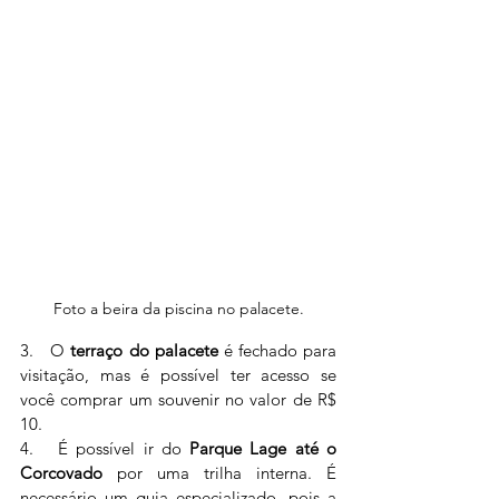
Foto a beira da piscina no palacete.
3.   O 
terraço do palacete
 é fechado para 
visitação, mas é possível ter acesso se 
você comprar um souvenir no valor de R$ 
10.
4.   
É possível ir do 
Parque Lage até o 
Corcovado
 por uma trilha interna. É 
necessário um guia especializado, pois a 