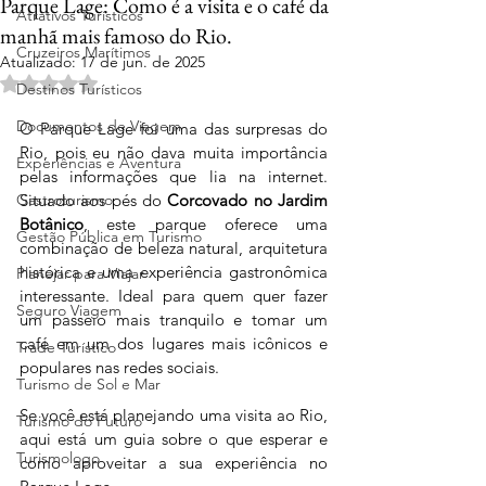
Parque Lage: Como é a visita e o café da
Atrativos Turísticos
manhã mais famoso do Rio.
Cruzeiros Marítimos
Atualizado:
17 de jun. de 2025
Avaliado com NaN de 5 estrelas.
Destinos Turísticos
Documentos de Viagem
O Parque Lage foi uma das surpresas do 
Rio, pois eu não dava muita importância 
Experiências e Aventura
pelas informações que lia na internet. 
Gastroturismo
Situado aos pés do 
Corcovado no Jardim 
Botânico
, este parque oferece uma 
Gestão Pública em Turismo
combinação de beleza natural, arquitetura 
histórica e uma experiência gastronômica 
Planejar para Viajar
interessante. Ideal para quem quer fazer 
Seguro Viagem
um passeio mais tranquilo e tomar um 
café em um dos lugares mais 
icônicos e 
Trade Turístico
populares nas redes sociais.
Turismo de Sol e Mar
Se você está planejando uma visita ao Rio, 
Turismo do Futuro
aqui está um guia sobre o que esperar e 
Turismologo
como aproveitar a sua experiência no 