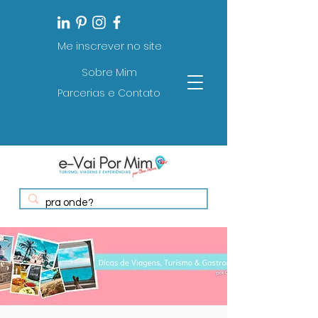
Me inscrever no site
Sobre Mim
Parcerias e Contato