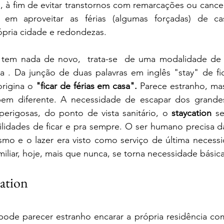
o, à fim de evitar transtornos com remarcações ou cance
em aproveitar as férias (algumas forçadas) de c
ópria cidade e redondezas. 
 tem nada de novo,  trata-se  de uma modalidade de fa
ura . Da junção de duas palavras em inglês "stay" de fic
origina o 
"ficar de férias em casa". 
Parece estranho, ma
bem diferente. A necessidade de escapar dos grandes
rigosas, do ponto de vista sanitário, o 
staycation 
se
lidades de ficar e pra sempre. O ser humano precisa da
ismo e o lazer era visto como serviço de última necess
amiliar, hoje, mais que nunca, se torna necessidade básica 
cation
pode parecer estranho encarar a própria residência co