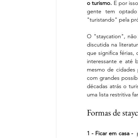
o turismo.
 E por iss
gente tem optado 
"turistando" pela pr
O "staycation", não
discutida na literat
que significa férias, 
interessante e até 
mesmo de cidades pe
com grandes possibi
décadas atrás o tur
uma lista restritiva f
Formas de stay
1 - Ficar em casa -  