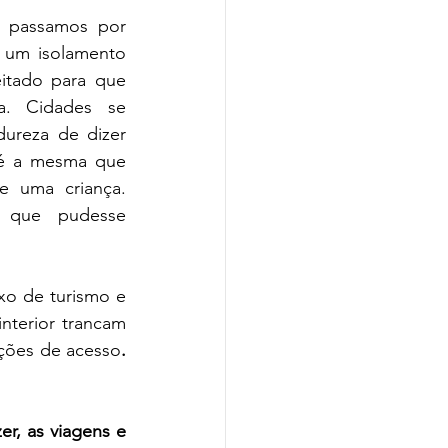
 passamos por 
 um isolamento 
eitado para que 
a. Cidades se 
fecham para o turismo, a dureza de dizer 
 é a mesma que 
 uma criança. 
 que pudesse 
o de turismo e 
nterior trancam 
ições de acesso
.
zer, as viagens e 