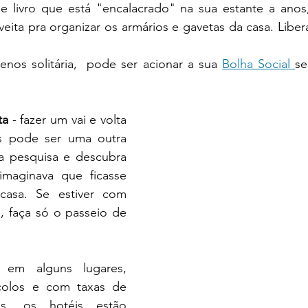
ele livro que está "encalacrado" na sua estante a anos
veita pra organizar os armários e gavetas da casa. Liber
 
os solitária,  pode ser acionar a sua 
Bolha Social 
se
ta
 - fazer um vai e volta 
as pode ser uma outra 
ma pesquisa e descubra 
imaginava que ficasse 
asa. Se estiver com 
, faça só o passeio de 
 em alguns lugares, 
olos e com taxas de 
s, os hotéis estão 