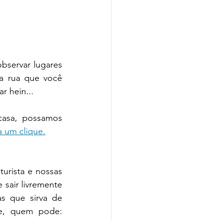
bservar lugares 
a rua que você 
r hein...
casa, possamos 
 um clique.
urista e nossas 
e sair livremente 
s que sirva de 
reflexão pra que dessa vez, diante de todo o cenário trágico e triste, quem pode: 