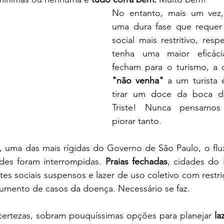
 do Futuro
Turismologo
Internacional
No entanto, mais um vez,
uma dura fase que requer
social mais restritivo, resp
máticos
tenha uma maior eficáci
"não venha" 
a um turista
tirar um doce da boca de
Triste! Nunca pensamos
piorar tanto.
, uma das mais rígidas do Governo de São Paulo, o flux
ades foram interrompidas. 
Praias fechadas
, cidades do i
tes sociais suspensos e lazer de uso coletivo com restr
umento de casos da doença. Necessário se faz. 
certezas, sobram pouquíssimas opções para planejar 
la