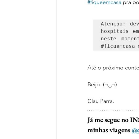
#fiqueemcasa
 pra po
Atenção: de
hospitais e
#ficaemcasa
Até o próximo conte
Beijo. (¬‿¬)
Clau Parra.
Já me segue no IN
minhas viagens 
@c