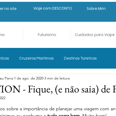
Viaje com DESCONTO
er no site
Sobre Mim
me
Futurismo
Cuidados para Viajar
sticos
Cruzeiros Marítimos
Destinos Turísticos
au Parra
1 de ago. de 2020
3 min de leitura
eriências e Aventura
Gastroturismo
 - Fique, (e não saia) de F
2022
Planejar para Viajar
Seguro Viagem
Trade Turístico
de 5 estrelas.
os sobre a importância de planejar uma viagem com ant
 mínimas ou nenhuma e 
tudo corra bem.
 Muito bem! 