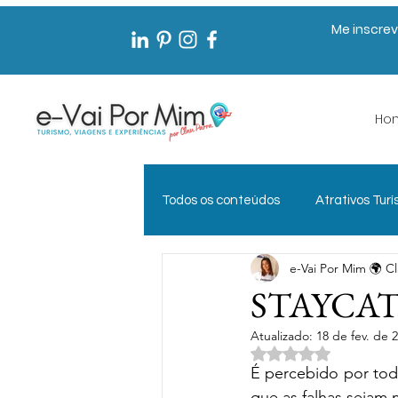
Me inscrev
Ho
Todos os conteúdos
Atrativos Turí
e-Vai Por Mim 🌍 Cl
Documentos de Viagem
Exp
STAYCATION
Atualizado:
18 de fev. de 
Gestão Pública em Turismo
Avaliado com NaN 
É percebido por tod
que as falhas sejam