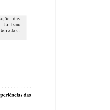
ção dos 
turismo 
neste momento, mesmo se as praias de SP estiverem liberadas. 
eriências das 