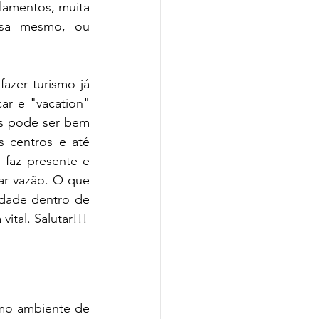
lamentos, muita 
asa mesmo, ou 
zer turismo já 
ar e "vacation" 
s pode ser bem 
 centros e até 
 faz presente e 
r vazão. O que 
idade dentro de 
vital. Salutar!!!
mo ambiente de 