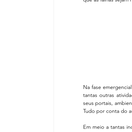
Turismo de Sol e Mar
Turismo
Hotéis e Resort
Parques Te
Na fase emergencial
tantas outras ativid
seus portais, ambien
Tudo por conta do a
Em meio a tantas in