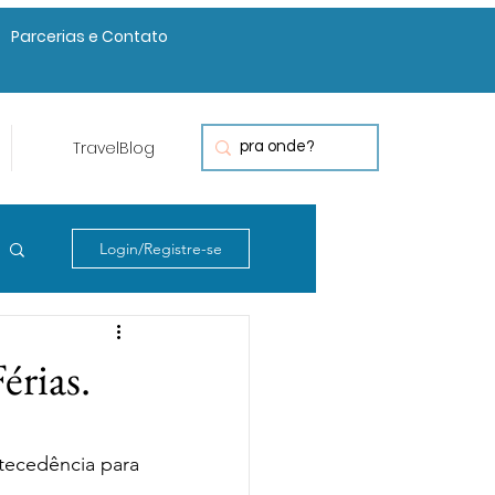
Parcerias e Contato
TravelBlog
Login/Registre-se
érias.
ecedência para 