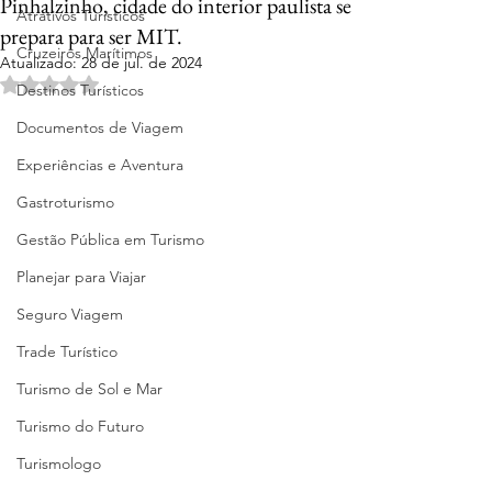
Pinhalzinho, cidade do interior paulista se
Atrativos Turísticos
prepara para ser MIT.
Cruzeiros Marítimos
Atualizado:
28 de jul. de 2024
Avaliado com NaN de 5 estrelas.
Destinos Turísticos
Documentos de Viagem
Experiências e Aventura
Gastroturismo
Gestão Pública em Turismo
Planejar para Viajar
Seguro Viagem
Trade Turístico
Turismo de Sol e Mar
Turismo do Futuro
Turismologo