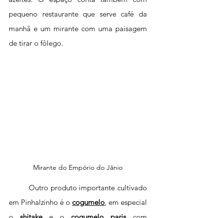
pequeno restaurante que serve café da 
manhã e um mirante com uma paisagem 
de tirar o fôlego. 
Mirante do Empório do Jânio
	Outro produto importante cultivado 
em Pinhalzinho é o 
cogumelo
, 
em especial 
o 
shitake 
e o 
cogumelo paris 
com 