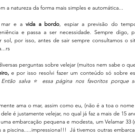
om a natureza da forma mais simples e automática...
 mar e a
 vida a bordo
, espiar a previsão do temp
eniência e passa a ser necessidade. Sempre digo, pa
r sol, por isso, antes de sair sempre consultamos o si
...rs
iversas perguntas sobre velejar (muitos nem sabe o que é
iro,
 e por isso resolvi fazer um conteúdo só sobre es
 
Então salva ⭐ essa página nos favoritos porque s
ente ama o mar, assim como eu, (não é a toa o nome do
ele é justamente velejar, no qual já faz a mais de 15 ano
 uma embarcação pequena e modesta, um Velamar 33 (ma
a piscina.....impressiona!!!  Já tivemos outras embarca