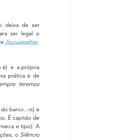
o deixa de ser 
ra ser legal o 
te
 Accuweather
.
)  e  a própria 
sa prática e de 
empre teremos 
 barco...rs) e 
s. É capitão de 
rca e tipo). A 
ções, o 
Silêncio 