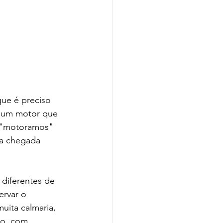
ue é preciso 
m um motor que 
s "motoramos" 
ma chegada 
 diferentes de 
rvar o 
muita calmaria, 
do, com 