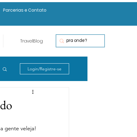
Parcerias e Contato
TravelBlog
Login/Registre-se
rdo
uando a gente veleja!