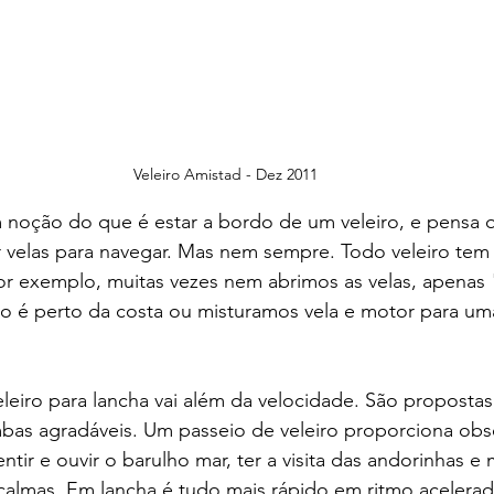
Veleiro Amistad - Dez 2011
 noção do que é estar a bordo de um veleiro, e pensa q
r velas para navegar. Mas nem sempre. Todo veleiro te
or exemplo, muitas vezes nem abrimos as velas, apena
o é perto da costa ou misturamos vela e motor para u
leiro para lancha vai além da velocidade. São propostas
bas agradáveis. Um passeio de veleiro proporciona obse
tir e ouvir o barulho mar, ter a visita das andorinhas e 
calmas. Em lancha é tudo mais rápido em ritmo acelera