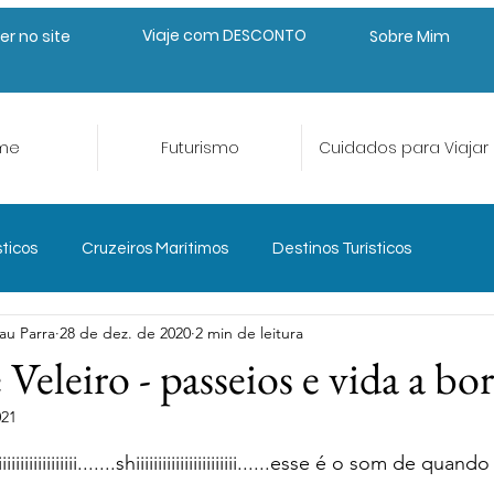
Viaje com DESCONTO
er no site
Sobre Mim
me
Futurismo
Cuidados para Viajar
sticos
Cruzeiros Marítimos
Destinos Turísticos
au Parra
28 de dez. de 2020
2 min de leitura
eriências e Aventura
Gastroturismo
Veleiro - passeios e vida a bo
021
Planejar para Viajar
Seguro Viagem
Trade Turístico
de 5 estrelas.
iiiiiiiiiiiiiiiiiiiiiiii.......shiiiiiiiiiiiiiiiiiiiiiii......esse é o som de q