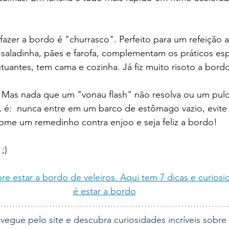
azer a bordo é "churrasco". Perfeito para um refeição 
saladinha, pães e farofa, complementam os práticos esp
utuantes, tem cama e cozinha. Já fiz muito risoto a bordo
 Mas nada que um "vonau flash" não resolva ou um pulo
, é:  nunca entre em um barco de estômago vazio, evite
tome um remedinho contra enjoo e seja feliz a bordo! 
;)
re estar a bordo de veleiros. Aqui tem 7 dicas e curios
é estar a bordo
egue pelo site e descubra curiosidades incríveis sobre