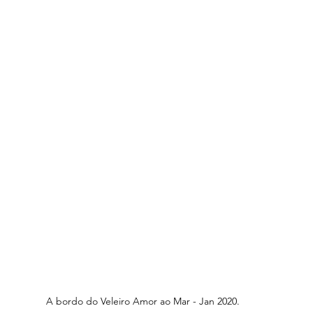
 do Futuro
Turismologo
Internacional
máticos
A bordo do Veleiro Amor ao Mar - Jan 2020.