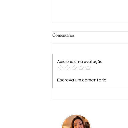
Comentários
Adicione uma avaliação
15 curiosidades que você não sabia
Escreva um comentário
sobre Cruzeiros Marítimos
Quem faz o blog.