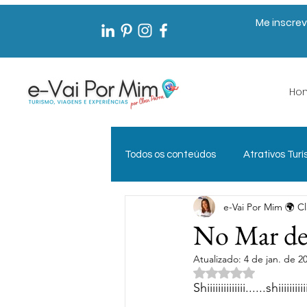
Me inscrev
Ho
Todos os conteúdos
Atrativos Turí
e-Vai Por Mim 🌍 Cl
Documentos de Viagem
Exp
No Mar de 
Atualizado:
4 de jan. de 2
Gestão Pública em Turismo
Avaliado com NaN 
Shiiiiiiiiiiiiii......shiiii