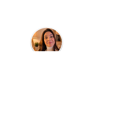
Quem faz o blog...
Clau Parra
Turismóloga de profissão e professora por
paixão! Atuante em Consultorias,
Planejamento de Destinos, Cursos e
Treinamentos de Equipes, todos voltados a
área de TURISMO, HOSPITALIDADE e
SERVIÇOS. Com 20 anos dedicados a área
acadêmica em cursos presenciais, quer
também compartilhar no meio
digital
informações e conhecimento dos bastidores
desse fantástico universo, inclusive suas
experiências pessoais em viagens,
gastronomia, passeios e TURISMO em geral.