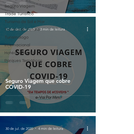
Seguro Viagem
Trade Turístico
Turismo de Sol e Mar
10 de dez. de 2020
3 min de leitura
Turismo do Futuro
Turismologo
Internacional
Hotéis e Resort
Parques Temáticos
Seguro Viagem que cobre
COVID-19
30 de jul. de 2020
4 min de leitura