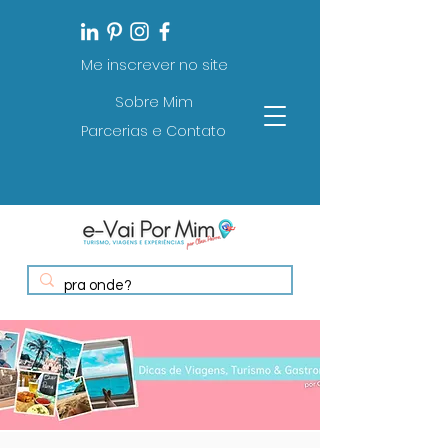
Me inscrever no site
Sobre Mim
Parcerias e Contato