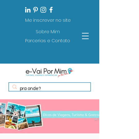
Me inscrever no site
Sobre Mim
Parcerias e Contato