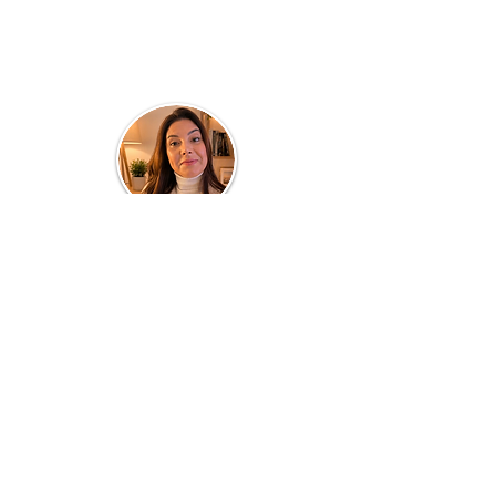
Quem faz o blog...
Clau Parra
Turismóloga de profissão e professora por
paixão! Atuante em Consultorias,
Planejamento de Destinos, Cursos e
Treinamentos de Equipes, todos voltados a
área de TURISMO, HOSPITALIDADE e
SERVIÇOS. Com 20 anos dedicados a área
acadêmica em cursos presenciais, quer
também compartilhar no meio
digital
informações e conhecimento dos bastidores
desse fantástico universo, inclusive suas
experiências pessoais em viagens,
gastronomia, passeios e TURISMO em geral.