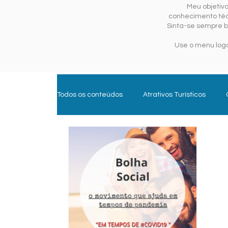
Meu objetiv
conhecimento técn
Sinta-se sempre b
Use o menu logo
Todos os conteúdos
Atrativos Turísticos
Experiências e Aventura
Gastroturismo
Trade Turístico
Turismo de Sol e Mar
Parques Temáticos