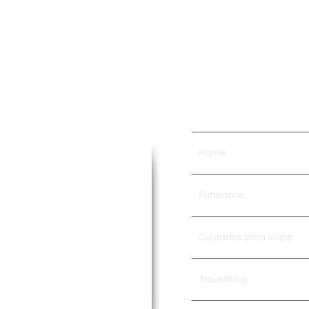
..
ora por paixão! Atuante em
Home
inos, Cursos e Treinamentos
 de TURISMO, HOSPITALIDADE
dos a área acadêmica em
Futurismo
ompartilhar no meio
digital
stidores desse fantástico
cias pessoais em viagens,
Cuidados para Viajar
 geral.
TravelBlog