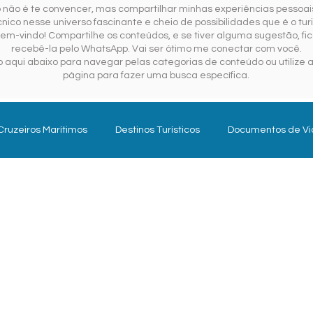
o não é te convencer, mas compartilhar minhas experiências pessoais
ico nesse universo fascinante e cheio de possibilidades que é o tur
em-vindo! Compartilhe os conteúdos, e se tiver alguma sugestão, fica
recebê-la pelo WhatsApp. Vai ser ótimo me conectar com você.
 aqui abaixo para navegar pelas categorias de conteúdo ou utilize a
página para fazer uma busca específica.
Cruzeiros Marítimos
Destinos Turísticos
Documentos de V
Gestão Pública em Turismo
Planejar para Viajar
Se
Turismo do Futuro
Turismologo
Internacional
Hoté