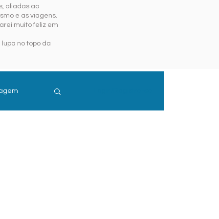
, aliadas ao
ismo e as viagens.
rei muito feliz em
 lupa no topo da
iagem
Login/Registre-se
guro Viagem
is e Resort