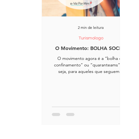
2 min de leitura
Turismologo
O Movimento: BOLHA SOCIAL
O movimento agora é a “bolha do
confinamento” ou “quaranteams”, ou
seja, para aqueles que seguem e
seguiram as regras e se mantiveram
isolad