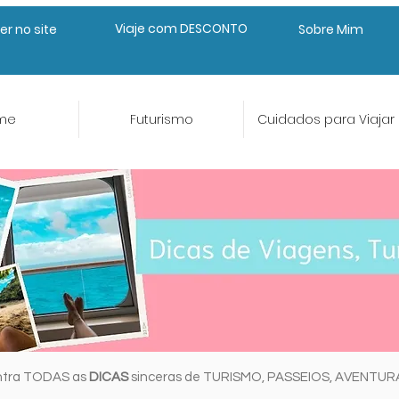
Viaje com DESCONTO
er no site
Sobre Mim
me
Futurismo
Cuidados para Viajar
ntra TODAS as
DICAS
sinceras de TURISMO, PASSEIOS, AVENTU