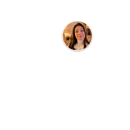
Quem faz o blog.
Clau Parra
Turismóloga de profissão e profess
Consultorias, Planejamento de Dest
de Equipes, todos voltados a área
e SERVIÇOS. Com 20 anos dedica
cursos presenciais, quer também c
informações e conhecimento dos ba
universo, inclusive suas experiên
gastronomia, passeios e TURISMO em
Saiba Mais ...