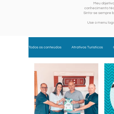
Meu objetiv
conhecimento técn
Sinta-se sempre b
Use o menu logo
Todos os conteúdos
Atrativos Turísticos
Experiências e Aventura
Gastroturismo
Trade Turístico
Turismo de Sol e Mar
Parques Temáticos