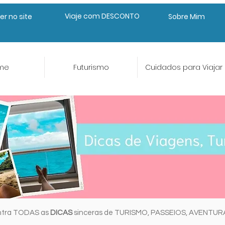
Viaje com DESCONTO
er no site
Sobre Mim
me
Futurismo
Cuidados para Viajar
ntra TODAS as
DICAS
sinceras de TURISMO, PASSEIOS, AVENTU