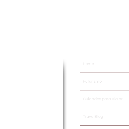
..
ora por paixão! Atuante em
Home
inos, Cursos e Treinamentos
 de TURISMO, HOSPITALIDADE
dos a área acadêmica em
Futurismo
ompartilhar no meio
digital
stidores desse fantástico
cias pessoais em viagens,
Cuidados para Viajar
 geral.
TravelBlog