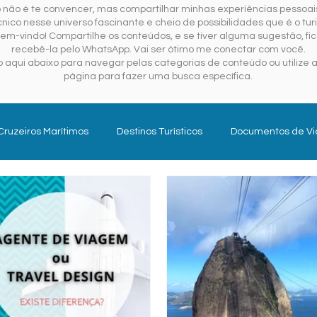
o não é te convencer, mas compartilhar minhas experiências pessoais
ico nesse universo fascinante e cheio de possibilidades que é o tur
em-vindo! Compartilhe os conteúdos, e se tiver alguma sugestão, fica
recebê-la pelo WhatsApp. Vai ser ótimo me conectar com você.
 aqui abaixo para navegar pelas categorias de conteúdo ou utilize a
página para fazer uma busca específica.
Cruzeiros Marítimos
Destinos Turísticos
Documentos de V
Gestão Pública em Turismo
Planejar para Viajar
Se
Turismo do Futuro
Turismologo
Internacional
Hoté