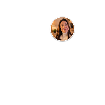
Quem faz o blog.
Clau Parra
Turismóloga de profissão e profess
Consultorias, Planejamento de Dest
de Equipes, todos voltados a área
e SERVIÇOS. Com 20 anos dedica
cursos presenciais, quer também c
informações e conhecimento dos ba
universo, inclusive suas experiên
gastronomia, passeios e TURISMO em
Saiba Mais ...