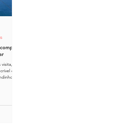
os
 comprar
ar
visita, mas
rível e
ndinho Pão