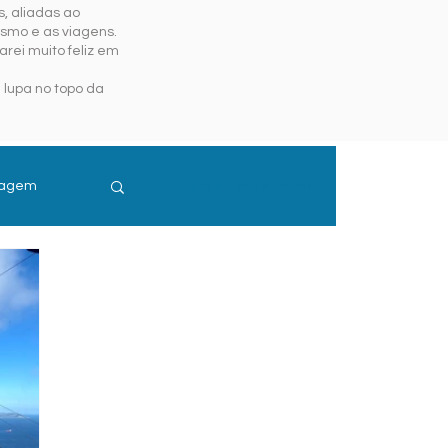
, aliadas ao
ismo e as viagens.
rei muito feliz em
 lupa no topo da
iagem
Login/Registre-se
guro Viagem
is e Resort