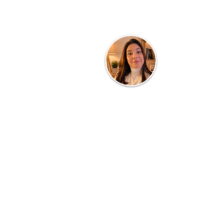
Quem faz o blog.
Clau Parra
Turismóloga de profissão e profess
Consultorias, Planejamento de Dest
de Equipes, todos voltados a área
e SERVIÇOS. Com 20 anos dedica
cursos presenciais, quer também c
informações e conhecimento dos ba
universo, inclusive suas experiên
gastronomia, passeios e TURISMO em
Saiba Mais ...