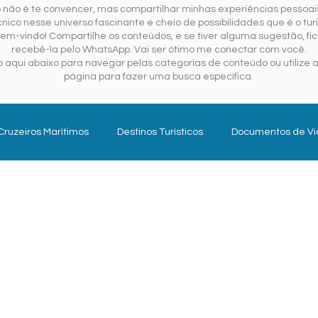
o não é te convencer, mas compartilhar minhas experiências pessoais
ico nesse universo fascinante e cheio de possibilidades que é o tur
em-vindo! Compartilhe os conteúdos, e se tiver alguma sugestão, fica
recebê-la pelo WhatsApp. Vai ser ótimo me conectar com você.
 aqui abaixo para navegar pelas categorias de conteúdo ou utilize a
página para fazer uma busca específica.
Cruzeiros Marítimos
Destinos Turísticos
Documentos de V
Gestão Pública em Turismo
Planejar para Viajar
Se
Turismo do Futuro
Turismologo
Internacional
Hoté