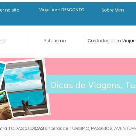
Viaje com DESCONTO
er no site
Sobre Mim
me
Futurismo
Cuidados para Viajar
ntra TODAS as
DICAS
sinceras de TURISMO, PASSEIOS, AVENTU