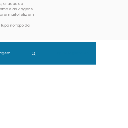
, aliadas ao
ismo e as viagens.
rei muito feliz em
 lupa no topo da
iagem
Login/Registre-se
guro Viagem
is e Resort