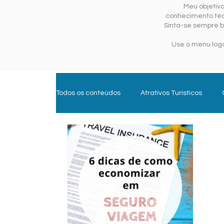
Meu objetiv
conhecimento técn
Sinta-se sempre b
Use o menu logo
Todos os conteúdos
Atrativos Turísticos
Experiências e Aventura
Gastroturismo
Trade Turístico
Turismo de Sol e Mar
Parques Temáticos