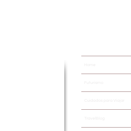
..
ora por paixão! Atuante em
Home
inos, Cursos e Treinamentos
 de TURISMO, HOSPITALIDADE
dos a área acadêmica em
Futurismo
ompartilhar no meio
digital
stidores desse fantástico
cias pessoais em viagens,
Cuidados para Viajar
 geral.
TravelBlog