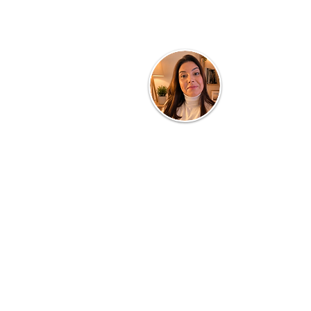
Quem faz o blog.
Clau Parra
Turismóloga de profissão e profess
Consultorias, Planejamento de Dest
de Equipes, todos voltados a área
e SERVIÇOS. Com 20 anos dedica
cursos presenciais, quer também c
informações e conhecimento dos ba
universo, inclusive suas experiên
gastronomia, passeios e TURISMO em
Saiba Mais ...