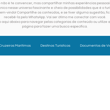
o não é te convencer, mas compartilhar minhas experiências pessoais
ico nesse universo fascinante e cheio de possibilidades que é o tur
em-vindo! Compartilhe os conteúdos, e se tiver alguma sugestão, fica
recebê-la pelo WhatsApp. Vai ser ótimo me conectar com você.
 aqui abaixo para navegar pelas categorias de conteúdo ou utilize a
página para fazer uma busca específica.
Cruzeiros Marítimos
Destinos Turísticos
Documentos de V
Gestão Pública em Turismo
Planejar para Viajar
Se
Turismo do Futuro
Turismologo
Internacional
Hoté