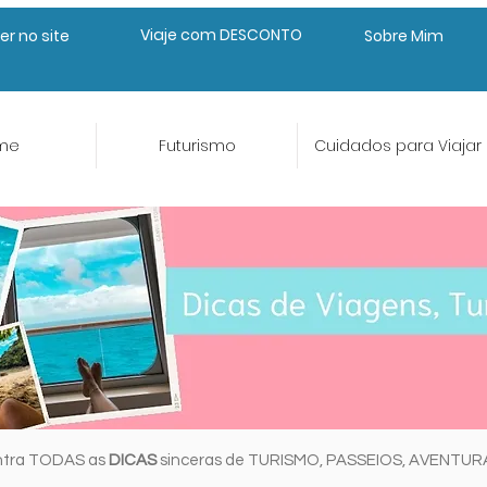
Viaje com DESCONTO
er no site
Sobre Mim
me
Futurismo
Cuidados para Viajar
ntra TODAS as
DICAS
sinceras de TURISMO, PASSEIOS, AVENTU