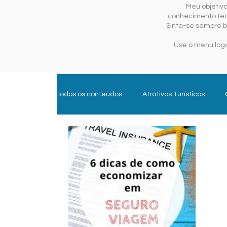
Meu objetiv
conhecimento técn
Sinta-se sempre b
Use o menu logo
Todos os conteúdos
Atrativos Turísticos
Experiências e Aventura
Gastroturismo
Trade Turístico
Turismo de Sol e Mar
Parques Temáticos