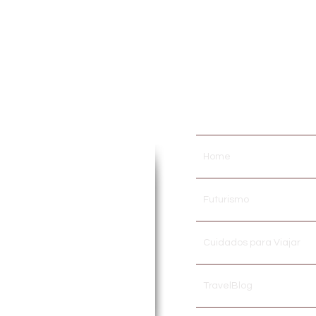
..
ora por paixão! Atuante em
Home
inos, Cursos e Treinamentos
 de TURISMO, HOSPITALIDADE
dos a área acadêmica em
Futurismo
ompartilhar no meio
digital
stidores desse fantástico
cias pessoais em viagens,
Cuidados para Viajar
 geral.
TravelBlog