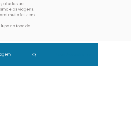
, aliadas ao
ismo e as viagens.
rei muito feliz em
 lupa no topo da
iagem
Login/Registre-se
guro Viagem
is e Resort