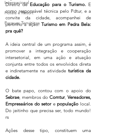
Internacional
Diretriz de 
Educação para o Turismo. 
E 
como responsável técnica pelo Pdtur, e a 
Hotéis e Resort
convite da cidade, acompanhei de 
Parques Temáticos
pertinho a ação: 
Turismo em Pedra Bela: 
pra quê? 
A ideia central de um programa assim, é 
promover a integração e cooperação 
intersetorial, em uma ação e atuação  
conjunta entre todos os envolvidos direta 
e indiretamente na atividade 
turística da 
cidade.
O bate papo, contou com o apoio do 
Sebrae
, membros do 
Comtur
, 
Vereadores, 
Empresaários do setor
 e 
população
 local. 
Do jeitinho que precisa ser, todo mundo! 
rs
Ações desse tipo, constituem uma 