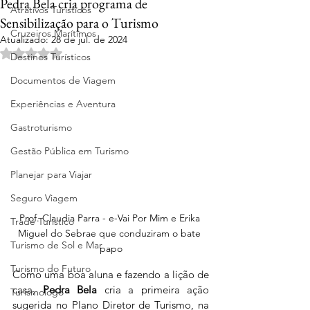
Pedra Bela cria programa de
Atrativos Turísticos
Sensibilização para o Turismo
Cruzeiros Marítimos
Atualizado:
28 de jul. de 2024
Avaliado com NaN de 5 estrelas.
Destinos Turísticos
Documentos de Viagem
Experiências e Aventura
Gastroturismo
Gestão Pública em Turismo
Planejar para Viajar
Seguro Viagem
Prof. Claudia Parra - e-Vai Por Mim e Erika 
Trade Turístico
Miguel do Sebrae que conduziram o bate 
Turismo de Sol e Mar
papo
Turismo do Futuro
Como uma boa aluna e fazendo a lição de 
casa, 
Pedra Bela
 cria a primeira ação 
Turismologo
sugerida no Plano Diretor de Turismo, na 