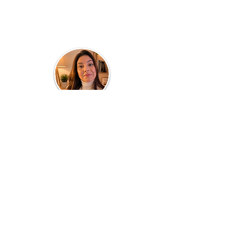
Quem faz o blog...
Clau Parra
Turismóloga de profissão e professora por
paixão! Atuante em Consultorias,
Planejamento de Destinos, Cursos e
Treinamentos de Equipes, todos voltados a
área de TURISMO, HOSPITALIDADE e
SERVIÇOS. Com 20 anos dedicados a área
acadêmica em cursos presenciais, quer
também compartilhar no meio
digital
informações e conhecimento dos bastidores
desse fantástico universo, inclusive suas
experiências pessoais em viagens,
gastronomia, passeios e TURISMO em geral.