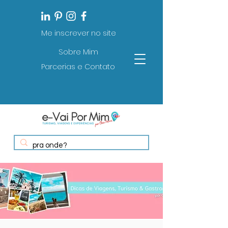
Me inscrever no site
Sobre Mim
Parcerias e Contato