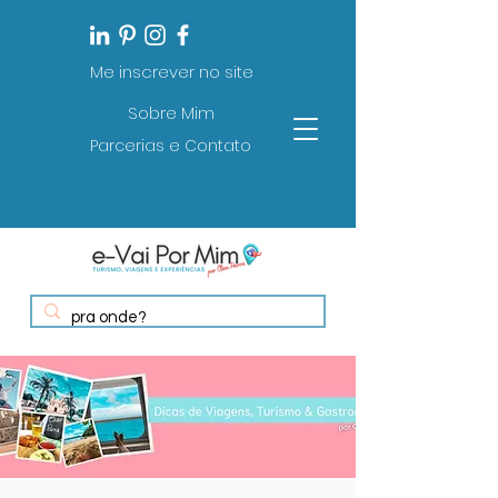
Me inscrever no site
Sobre Mim
Parcerias e Contato