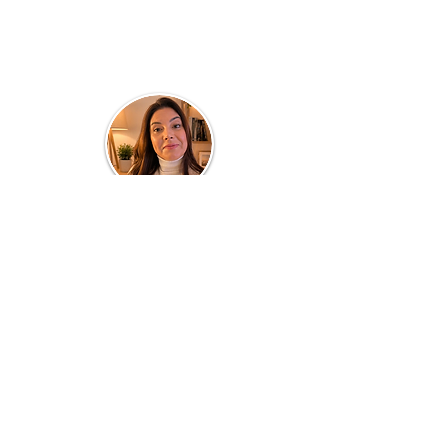
Quem faz o blog...
Clau Parra
Turismóloga de profissão e professora por
paixão! Atuante em Consultorias,
Planejamento de Destinos, Cursos e
Treinamentos de Equipes, todos voltados a
área de TURISMO, HOSPITALIDADE e
SERVIÇOS. Com 20 anos dedicados a área
acadêmica em cursos presenciais, quer
também compartilhar no meio
digital
informações e conhecimento dos bastidores
desse fantástico universo, inclusive suas
experiências pessoais em viagens,
gastronomia, passeios e TURISMO em geral.