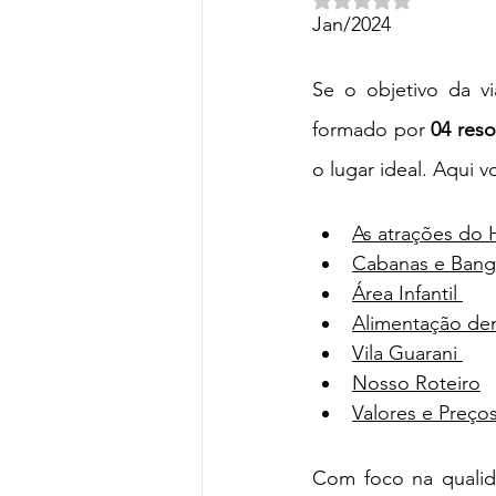
Turismo de Sol e Mar
Turismo
Jan/2024
Se o objetivo da v
Hotéis e Resort
Parques Te
formado por
 04 res
o lugar ideal. Aqui vo
As atrações do 
Cabanas e Bang
Área Infantil 
Alimentação den
Vila Guarani 
Nosso Roteiro
Valores e Preços
Com
 foco na qualid