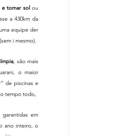
 e tomar sol 
ou 
sse a 430km da 
 uma equipe der 
 (sem i mesmo). 
ímpia
, são mais 
arani, o 
maior 
” de piscinas e 
 o tempo todo, 
 garantidas em 
 ano inteiro, o 