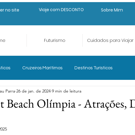
Viaje com DESCONTO
er no site
Sobre Mim
me
Futurismo
Cuidados para Viajar
sticos
Cruzeiros Marítimos
Destinos Turísticos
au Parra
26 de jan. de 2024
9 min de leitura
eriências e Aventura
Gastroturismo
 Beach Olímpia - Atrações, D
Planejar para Viajar
Seguro Viagem
Trade Turístico
2025
de 5 estrelas.