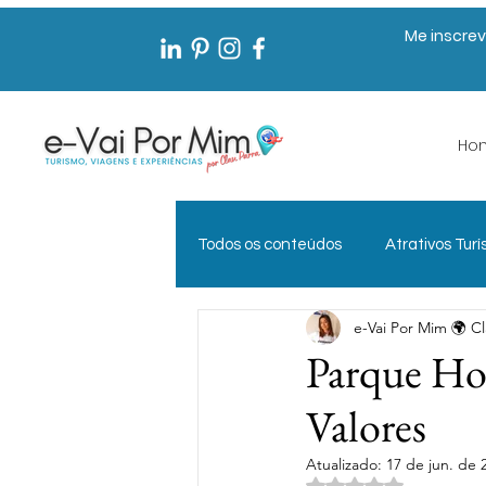
Me inscrev
Ho
Todos os conteúdos
Atrativos Turí
e-Vai Por Mim 🌍 Cl
Documentos de Viagem
Exp
Parque Hot
Valores
Gestão Pública em Turismo
Atualizado:
17 de jun. de 
Avaliado com NaN 