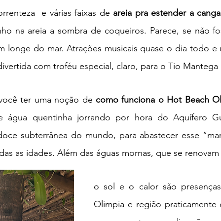
rrenteza  e várias faixas de
 areia pra estender a canga
inho na areia a sombra de coqueiros. Parece, se não fo
bem longe do mar. Atrações musicais quase o dia todo e
ivertida com troféu especial, claro, para o Tio Mantega
 você ter uma noção de 
como funciona o Hot Beach Ol
de água quentinha jorrando por hora do Aquífero Gu
doce
subterrânea do mundo, 
para abastecer esse “mar
as as idades. 
Além das águas mornas, que se renovam
o sol e o calor são presenças
Olimpia e região praticamente o