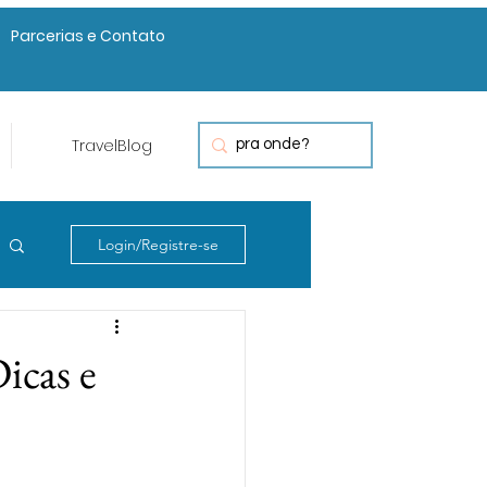
Parcerias e Contato
TravelBlog
Login/Registre-se
icas e