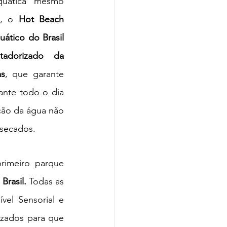
uática mesmo 
, o 
Hot Beach 
ático do Brasil 
dorizado da 
as
, que garante 
nte todo o dia 
ção da água não 
ssecados.
imeiro parque 
Brasil. 
Todas as 
el Sensorial e 
izados para que 