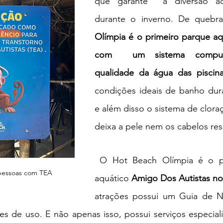
que garante  a diversão aq
durante o inverno. De quebra
Olímpia é o primeiro parque aqu
com  um sistema computa
qualidade da água das piscin
condições ideais de banho dura
e além disso o sistema de clora
deixa a pele nem os cabelos re
O Hot Beach Olímpia é o pr
 pessoas com TEA
aquático 
Amigo Dos Autistas no 
atrações possui um Guia de Nív
es de uso. E não apenas isso, possui serviços especial