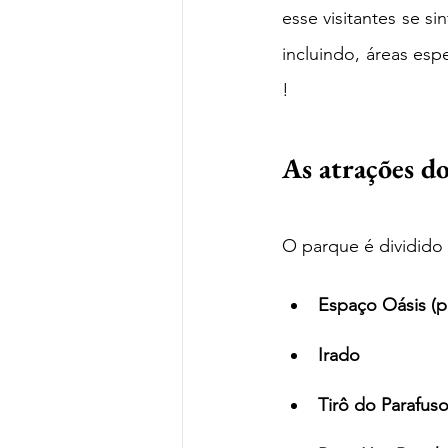
esse visitantes se s
incluindo, áreas espe
! 
As atrações d
O parque é dividido 
Espaço Oásis (pi
Irado
Tirô do Parafus