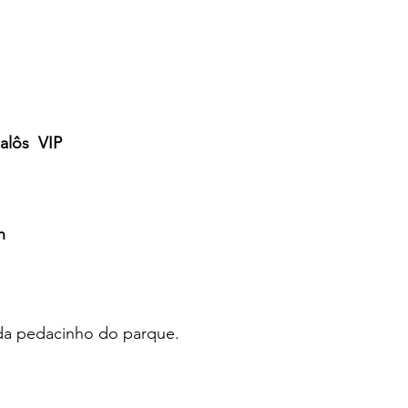
lôs  VIP
h
da pedacinho do parque.