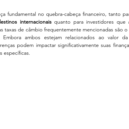
 do Futuro
Turismologo
Internacional
a fundamental no quebra-cabeça financeiro, tanto pa
estinos internacionais 
quanto para investidores que
máticos
as taxas de câmbio frequentemente mencionadas são o
. Embora ambos estejam relacionados ao valor d
erenças podem impactar significativamente suas finanç
 específicas.