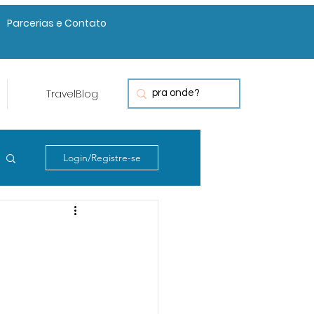
Parcerias e Contato
TravelBlog
Login/Registre-se