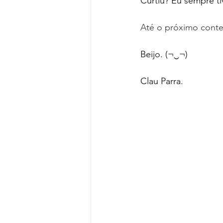
Curtiu? Eu sempre ti
Até o próximo cont
Beijo. (¬‿¬)
Clau Parra.