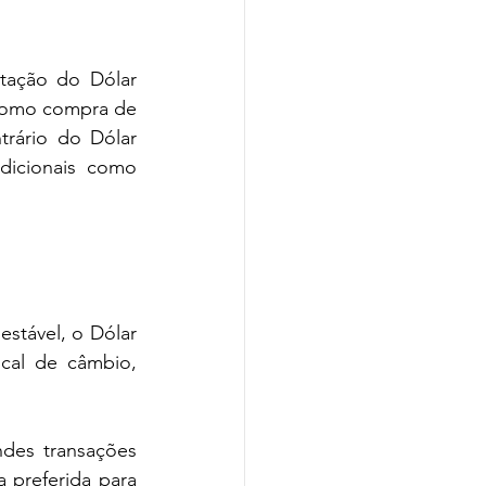
tação do Dólar 
 como compra de 
rário do Dólar 
dicionais como 
stável, o Dólar 
al de câmbio, 
des transações 
preferida para 