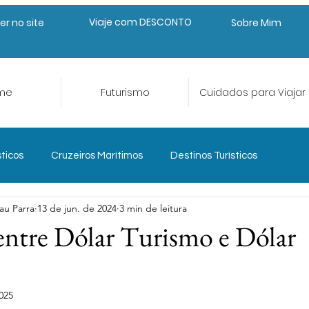
Viaje com DESCONTO
er no site
Sobre Mim
me
Futurismo
Cuidados para Viajar
sticos
Cruzeiros Marítimos
Destinos Turísticos
au Parra
13 de jun. de 2024
3 min de leitura
eriências e Aventura
Gastroturismo
entre Dólar Turismo e Dólar
Planejar para Viajar
Seguro Viagem
Trade Turístico
025
de 5 estrelas.