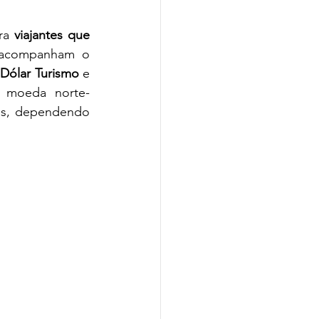
ra 
viajantes que 
 acompanham o 
 
Dólar Turismo
 e 
a moeda norte-
as, dependendo 