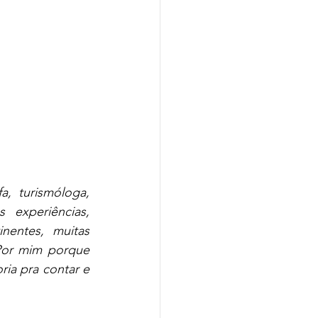
, turismóloga, 
 experiências, 
nentes, muitas 
Por mim porque 
ia pra contar e 