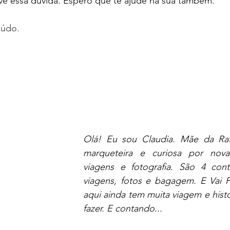
ve essa dúvida. Espero que te ajude na sua também. 
eúdo.
Olá! Eu sou Claudia. Mãe da Rafa
marqueteira e curiosa por novas
viagens e fotografia. São 4 conti
viagens, fotos e bagagem. E Vai 
aqui ainda tem muita viagem e histor
fazer. E contando...