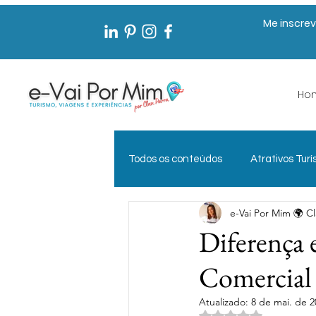
Me inscrev
Ho
Todos os conteúdos
Atrativos Turí
e-Vai Por Mim 🌍 Cl
Documentos de Viagem
Exp
Diferença 
Comercial
Gestão Pública em Turismo
Atualizado:
8 de mai. de 2
Avaliado com NaN 