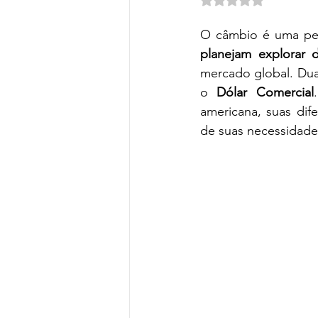
Turismo de Sol e Mar
Turismo
O câmbio é uma peç
planejam explorar d
Hotéis e Resort
Parques Te
mercado global. Du
o 
Dólar Comercial
americana, suas dif
de suas necessidades